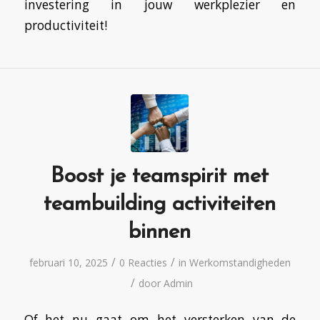
investering in jouw werkplezier en
productiviteit!
Boost je teamspirit met
teambuilding activiteiten
binnen
/
/
februari 10, 2025
0 Reacties
in
Werkomstandigheden
/
door
Admin
Of het nu gaat om het versterken van de