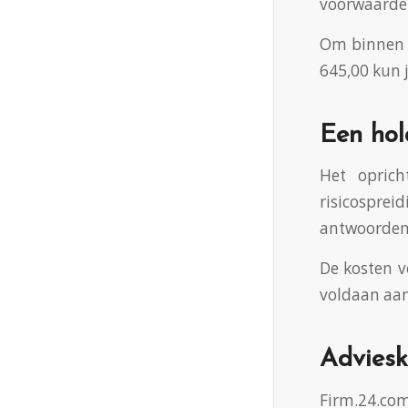
voorwaarden
Om binnen 4
645,00 kun j
Een hol
Het opric
risicospre
antwoorden 
De kosten v
voldaan aan
Adviesk
Firm.24.com