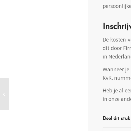
persoonlijke
Inschri
De kosten v
dit door Fi
in Nederlan
Wanneer je 
KvK. nummer
Heb je al e
Wat is een NLP cursus?
in onze and
Deel dit stuk