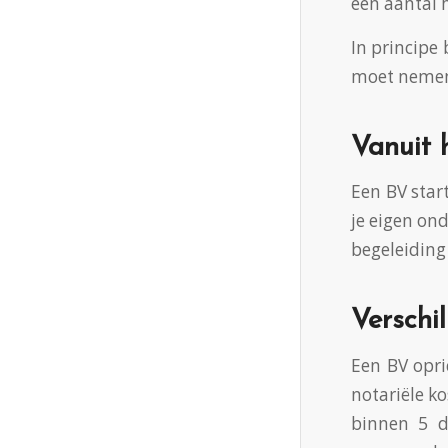
een aantal 
In principe 
moet nemen v
Vanuit 
Een BV star
je eigen ond
begeleiding 
Verschi
Een BV opri
notariële ko
binnen 5 d