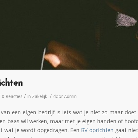
ichten
/
/
/
0 Reacties
in
Zakelijk
door
Admin
 van een eigen bedrijf is iets wat je niet zo maar doe
en baas wil werken, maar met je eigen handen of hoofd j
et wat je wordt opgedragen. Een
BV oprichten
gaat niet