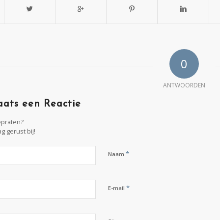
0
ANTWOORDEN
aats een Reactie
praten?
g gerust bij!
*
Naam
*
E-mail