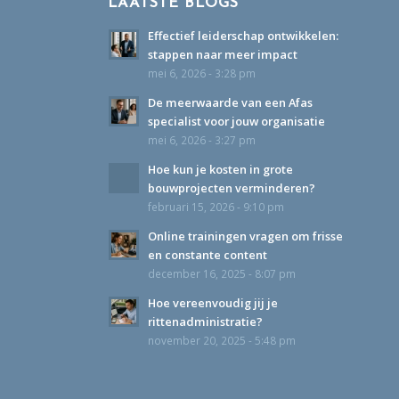
LAATSTE BLOGS
Effectief leiderschap ontwikkelen:
stappen naar meer impact
mei 6, 2026 - 3:28 pm
De meerwaarde van een Afas
specialist voor jouw organisatie
mei 6, 2026 - 3:27 pm
Hoe kun je kosten in grote
bouwprojecten verminderen?
februari 15, 2026 - 9:10 pm
Online trainingen vragen om frisse
en constante content
december 16, 2025 - 8:07 pm
Hoe vereenvoudig jij je
rittenadministratie?
november 20, 2025 - 5:48 pm