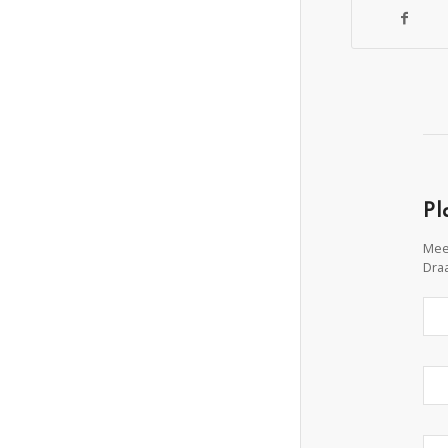
Pl
Mee
Draa